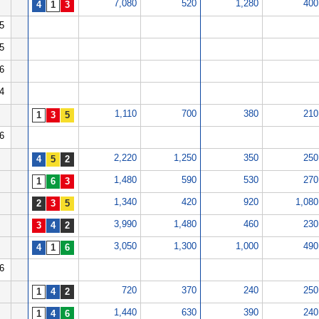
7,080
520
1,280
400
5
5
6
4
1,110
700
380
210
6
2,220
1,250
350
250
1,480
590
530
270
1,340
420
920
1,080
3,990
1,480
460
230
3,050
1,300
1,000
490
6
720
370
240
250
1,440
630
390
240