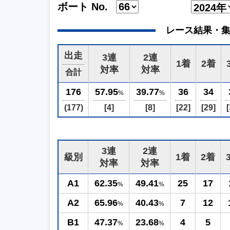
ボート No.
レース結果・集計 (2
出走
3連
2連
1着
2着
対率
対率
合計
176
57.95
39.77
36
34
%
%
(177)
[4]
[8]
[22]
[29]
[
3連
2連
級別
1着
2着
対率
対率
A1
62.35
49.41
25
17
%
%
A2
65.96
40.43
7
12
%
%
B1
47.37
23.68
4
5
%
%