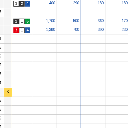
400
290
180
180
5
1,700
500
360
170
1,390
700
390
230
4
6
5
5
5
4
K
5
6
6
5