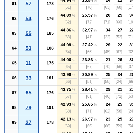
44.94
25.84
24
22
3
%
%
57
61
178
[61]
[70]
[63]
[68]
[17
44.89
25.57
20
25
3
%
%
54
62
176
[62]
[72]
[71]
[60]
[19
44.86
32.97
34
27
2
%
%
55
63
185
[63]
[41]
[22]
[52]
[71
44.09
27.42
29
22
3
%
%
53
64
186
[64]
[65]
[45]
[67]
[32
44.00
26.86
21
26
3
%
%
11
65
175
[65]
[67]
[70]
[56]
[37
43.98
30.89
25
34
2
%
%
33
66
191
[66]
[51]
[58]
[24]
[66
43.75
28.41
29
21
2
%
%
65
67
176
[67]
[61]
[46]
[71]
[53
42.93
25.65
24
25
3
%
%
79
68
191
[68]
[71]
[62]
[58]
[24
42.13
26.97
23
25
2
%
%
27
69
178
[69]
[66]
[66]
[59]
[54