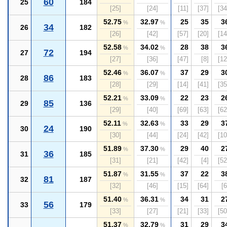
60
25
184
[25]
[24]
[11]
[37]
[34
52.75
32.97
25
35
3
%
%
34
26
182
[26]
[42]
[57]
[20]
[14
52.58
34.02
28
38
3
%
%
72
27
194
[27]
[36]
[47]
[8]
[12
52.46
36.07
37
29
3
%
%
86
28
183
[28]
[29]
[14]
[41]
[35
52.21
33.09
22
23
2
%
%
85
29
136
[29]
[40]
[69]
[63]
[62
52.11
32.63
33
29
3
%
%
24
30
190
[30]
[44]
[24]
[42]
[10
51.89
37.30
29
40
2
%
%
36
31
185
[31]
[21]
[42]
[4]
[52
51.87
31.55
37
22
3
%
%
81
32
187
[32]
[46]
[15]
[64]
[6
51.40
36.31
34
31
2
%
%
56
33
179
[33]
[27]
[21]
[33]
[50
51.37
32.79
31
29
3
%
%