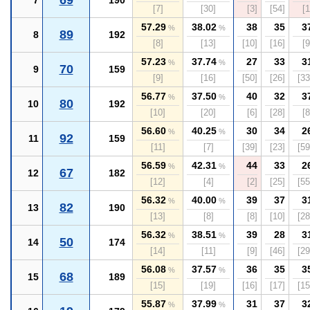
69
7
190
[7]
[30]
[3]
[54]
[1
57.29
38.02
38
35
3
%
%
89
8
192
[8]
[13]
[10]
[16]
[9
57.23
37.74
27
33
3
%
%
70
9
159
[9]
[16]
[50]
[26]
[33
56.77
37.50
40
32
3
%
%
80
10
192
[10]
[20]
[6]
[28]
[8
56.60
40.25
30
34
2
%
%
92
11
159
[11]
[7]
[39]
[23]
[59
56.59
42.31
44
33
2
%
%
67
12
182
[12]
[4]
[2]
[25]
[55
56.32
40.00
39
37
3
%
%
82
13
190
[13]
[8]
[8]
[10]
[28
56.32
38.51
39
28
3
%
%
50
14
174
[14]
[11]
[9]
[46]
[29
56.08
37.57
36
35
3
%
%
68
15
189
[15]
[19]
[16]
[17]
[15
55.87
37.99
31
37
3
%
%