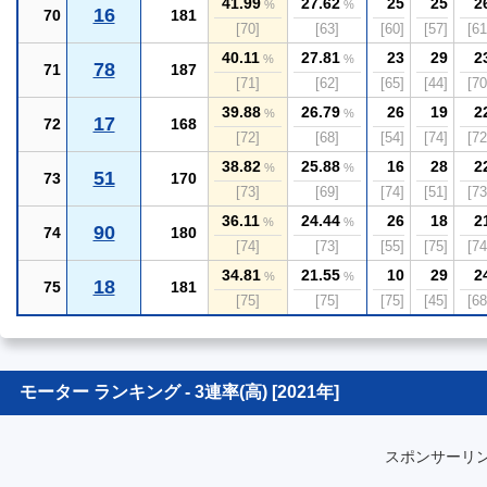
41.99
27.62
25
25
2
%
%
16
70
181
[70]
[63]
[60]
[57]
[61
40.11
27.81
23
29
2
%
%
78
71
187
[71]
[62]
[65]
[44]
[70
39.88
26.79
26
19
2
%
%
17
72
168
[72]
[68]
[54]
[74]
[72
38.82
25.88
16
28
2
%
%
51
73
170
[73]
[69]
[74]
[51]
[73
36.11
24.44
26
18
2
%
%
90
74
180
[74]
[73]
[55]
[75]
[74
34.81
21.55
10
29
2
%
%
18
75
181
[75]
[75]
[75]
[45]
[68
モーター ランキング - 3連率(高) [2021年]
スポンサーリ