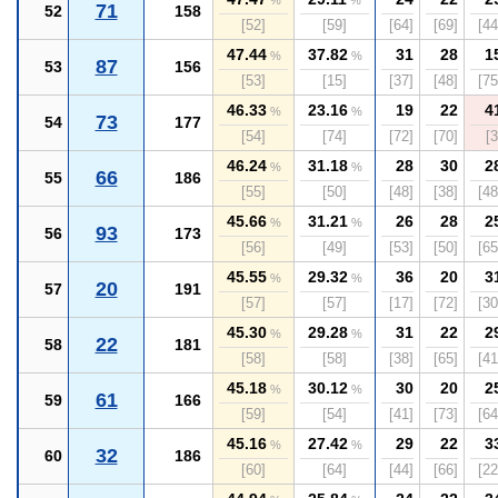
%
%
71
52
158
[52]
[59]
[64]
[69]
[44
47.44
37.82
31
28
1
%
%
87
53
156
[53]
[15]
[37]
[48]
[75
46.33
23.16
19
22
4
%
%
73
54
177
[54]
[74]
[72]
[70]
[3
46.24
31.18
28
30
2
%
%
66
55
186
[55]
[50]
[48]
[38]
[48
45.66
31.21
26
28
2
%
%
93
56
173
[56]
[49]
[53]
[50]
[65
45.55
29.32
36
20
3
%
%
20
57
191
[57]
[57]
[17]
[72]
[30
45.30
29.28
31
22
2
%
%
22
58
181
[58]
[58]
[38]
[65]
[41
45.18
30.12
30
20
2
%
%
61
59
166
[59]
[54]
[41]
[73]
[64
45.16
27.42
29
22
3
%
%
32
60
186
[60]
[64]
[44]
[66]
[22