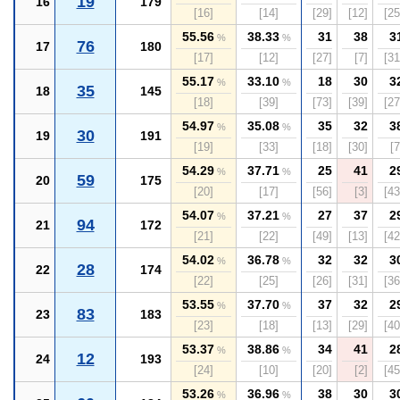
19
16
179
[16]
[14]
[29]
[12]
[25
55.56
38.33
31
38
3
%
%
76
17
180
[17]
[12]
[27]
[7]
[31
55.17
33.10
18
30
3
%
%
35
18
145
[18]
[39]
[73]
[39]
[27
54.97
35.08
35
32
3
%
%
30
19
191
[19]
[33]
[18]
[30]
[7
54.29
37.71
25
41
2
%
%
59
20
175
[20]
[17]
[56]
[3]
[43
54.07
37.21
27
37
2
%
%
94
21
172
[21]
[22]
[49]
[13]
[42
54.02
36.78
32
32
3
%
%
28
22
174
[22]
[25]
[26]
[31]
[36
53.55
37.70
37
32
2
%
%
83
23
183
[23]
[18]
[13]
[29]
[40
53.37
38.86
34
41
2
%
%
12
24
193
[24]
[10]
[20]
[2]
[45
53.26
36.96
38
30
3
%
%