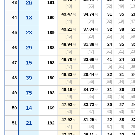
26
43
181
[43]
[55]
[52]
[49]
[13
49.47
34.74
31
35
2
%
%
13
44
190
[44]
[34]
[32]
[19]
[47
49.21
37.04
32
38
2
%
%
23
45
189
[45]
[23]
[25]
[6]
[69
48.94
31.38
24
35
3
%
%
29
46
188
[46]
[47]
[61]
[21]
[23
48.70
33.68
41
24
2
%
%
15
47
193
[47]
[38]
[5]
[61]
[39
48.33
29.44
22
31
3
%
%
39
48
180
[48]
[56]
[68]
[34]
[18
48.19
34.72
31
36
2
%
%
75
49
193
[49]
[35]
[30]
[15]
[58
47.93
33.73
30
27
2
%
%
14
50
169
[50]
[37]
[40]
[53]
[67
47.92
31.25
22
38
3
%
%
21
51
192
[51]
[48]
[67]
[9]
[26
47.47
29.11
24
22
2