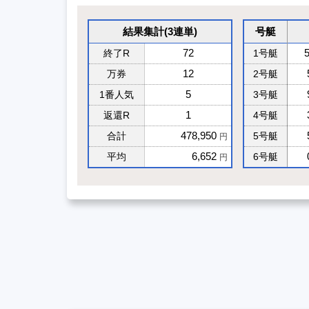
結果集計(3連単)
号艇
72
終了R
1号艇
12
万券
2号艇
5
1番人気
3号艇
1
返還R
4号艇
478,950
合計
5号艇
円
6,652
平均
6号艇
円