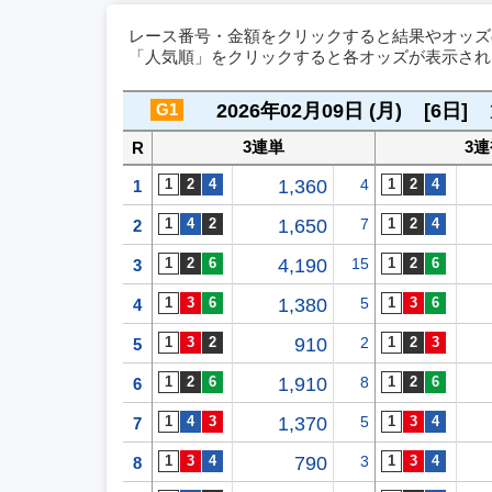
レース番号・金額をクリックすると結果やオッズ
「人気順」をクリックすると各オッズが表示され
G1
2026年02月09日 (月)
[6日]
3連単
3
R
1,360
4
1
1,650
7
2
4,190
15
3
1,380
5
4
910
2
5
1,910
8
6
1,370
5
7
790
3
8