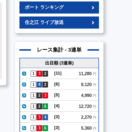
ボート ランキング
住之江 ライブ放送
レース集計 - 3連単
出目順 (3連単)
[11]
11,280
円
[6]
8,120
円
[5]
4,990
円
[4]
12,720
円
[3]
2,270
円
[3]
5,360
円