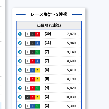
レース集計 - 3連複
出目順 (3連複)
[20]
7,870
円
[11]
5,940
円
[7]
9,140
円
[7]
4,600
円
[6]
5,410
円
[5]
4,190
円
[4]
6,820
円
[3]
10,030
円
[3]
5,300
円