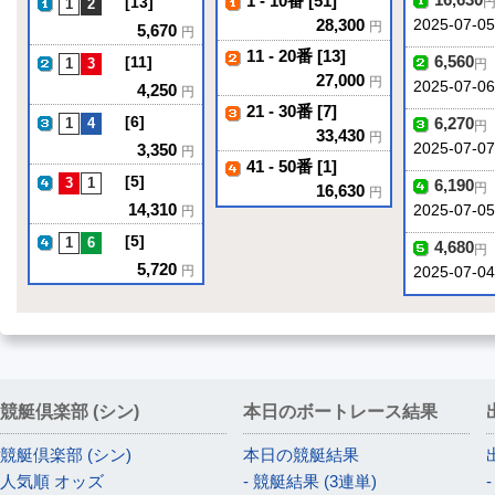
1 - 10番 [51]
[13]
28,300
2025-07-05
円
5,670
円
11 - 20番 [13]
6,560
[11]
円
27,000
円
2025-07-06
4,250
円
21 - 30番 [7]
[6]
6,270
円
33,430
円
3,350
2025-07-07
円
41 - 50番 [1]
[5]
6,190
円
16,630
円
14,310
2025-07-0
円
[5]
4,680
円
5,720
円
2025-07-04
競艇倶楽部 (シン)
本日のボートレース結果
競艇倶楽部 (シン)
本日の競艇結果
人気順 オッズ
- 競艇結果 (3連単)