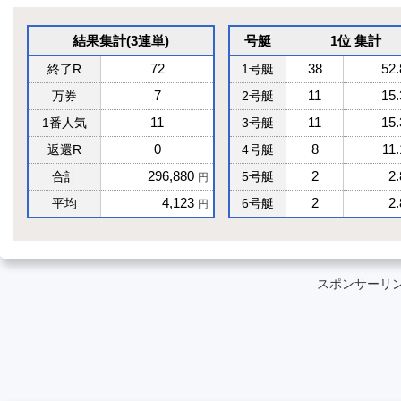
結果集計(3連単)
号艇
1位 集計
72
38
52
終了R
1号艇
7
11
15
万券
2号艇
11
11
15
1番人気
3号艇
0
8
11
返還R
4号艇
296,880
2
2
合計
5号艇
円
4,123
2
2
平均
6号艇
円
スポンサーリ